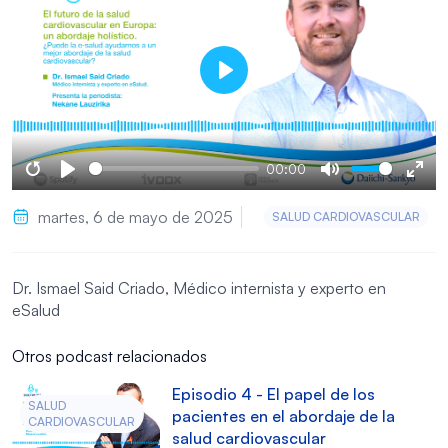
Play
00:00
Restart
Play
Mute
Ent
martes, 6 de mayo de 2025
SALUD CARDIOVASCULAR
full
Dr. Ismael Said Criado, Médico internista y experto en
eSalud
Otros podcast relacionados
Episodio 4 - El papel de los
SALUD
pacientes en el abordaje de la
CARDIOVASCULAR
salud cardiovascular