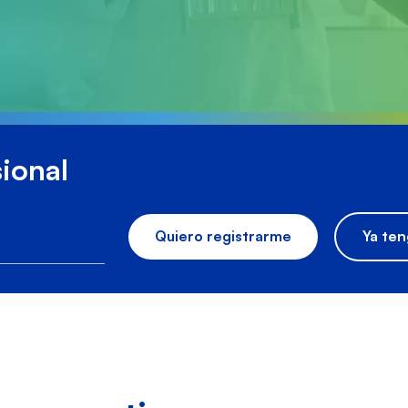
ional
Quiero registrarme
Ya ten