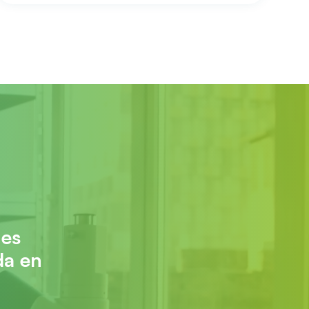
 es
da en