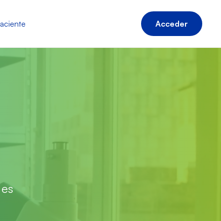
Acceder
paciente
 es