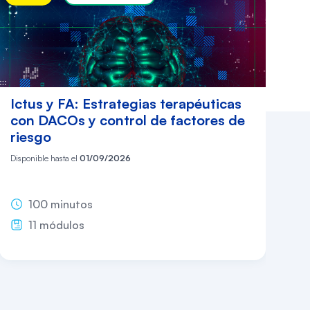
Ictus y FA: Estrategias terapéuticas
C
con DACOs y control de factores de
pr
riesgo
as
Disponible hasta el
01/09/2026
Dis
100 minutos
11 módulos