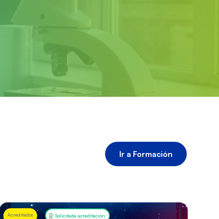
Ir a Formación
Acreditados
Acr
Solicitada acreditación