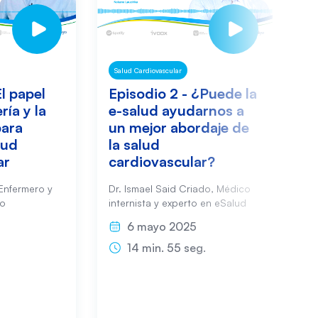
Salud Cardiovascular
Sa
El papel
Episodio 2 - ¿Puede la
E
ría y la
e-salud ayudarnos a
P
para
un mejor abordaje de
s
lud
la salud
s
ar
cardiovascular?
ho
 Enfermero y
Dr. Ismael Said Criado, Médico
Dr
co
internista y experto en eSalud
de
UC
6 mayo 2025
Sa
14 min. 55 seg.