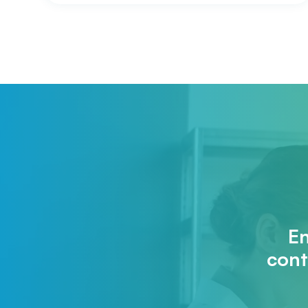
En
cont