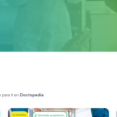
 para tí en
Doctopedia
Acreditados
Solicitada acreditación