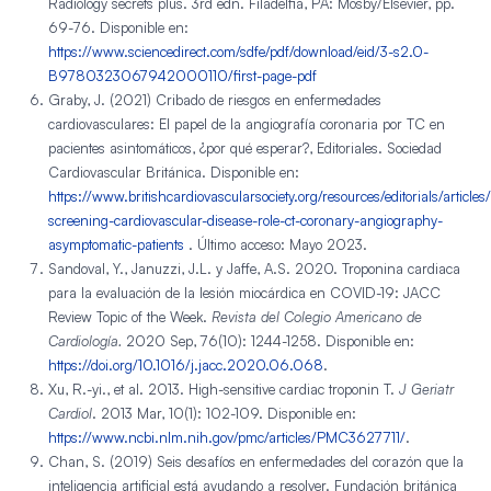
Radiology secrets plus. 3rd edn. Filadelfia, PA: Mosby/Elsevier, pp.
69-76. Disponible en:
https://www.sciencedirect.com/sdfe/pdf/download/eid/3-s2.0-
B9780323067942000110/first-page-pdf
Graby, J. (2021) Cribado de riesgos en enfermedades
cardiovasculares: El papel de la angiografía coronaria por TC en
pacientes asintomáticos, ¿por qué esperar?, Editoriales. Sociedad
Cardiovascular Británica. Disponible en:
https://www.britishcardiovascularsociety.org/resources/editorials/articles/
screening-cardiovascular-disease-role-ct-coronary-angiography-
asymptomatic-patients
. Último acceso: Mayo 2023.
Sandoval, Y., Januzzi, J.L. y Jaffe, A.S. 2020. Troponina cardiaca
para la evaluación de la lesión miocárdica en COVID-19: JACC
Review Topic of the Week.
Revista del Colegio Americano de
Cardiología.
2020 Sep, 76(10): 1244-1258. Disponible en:
https://doi.org/10.1016/j.jacc.2020.06.068
.
Xu, R.-yi., et al. 2013. High-sensitive cardiac troponin T.
J Geriatr
Cardiol
. 2013 Mar, 10(1): 102-109. Disponible en:
https://www.ncbi.nlm.nih.gov/pmc/articles/PMC3627711/
.
Chan, S. (2019) Seis desafíos en enfermedades del corazón que la
inteligencia artificial está ayudando a resolver. Fundación británica