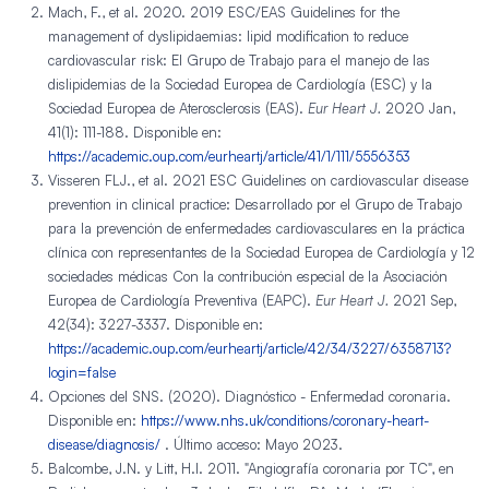
Mach, F., et al. 2020. 2019 ESC/EAS Guidelines for the
management of dyslipidaemias: lipid modification to reduce
cardiovascular risk: El Grupo de Trabajo para el manejo de las
dislipidemias de la Sociedad Europea de Cardiología (ESC) y la
Sociedad Europea de Aterosclerosis (EAS).
Eur Heart J.
2020 Jan,
41(1): 111-188. Disponible en:
https://academic.oup.com/eurheartj/article/41/1/111/5556353
Visseren FLJ., et al. 2021 ESC Guidelines on cardiovascular disease
prevention in clinical practice: Desarrollado por el Grupo de Trabajo
para la prevención de enfermedades cardiovasculares en la práctica
clínica con representantes de la Sociedad Europea de Cardiología y 12
sociedades médicas Con la contribución especial de la Asociación
Europea de Cardiología Preventiva (EAPC).
Eur Heart J.
2021 Sep,
42(34): 3227-3337. Disponible en:
https://academic.oup.com/eurheartj/article/42/34/3227/6358713?
login=false
Opciones del SNS. (2020). Diagnóstico - Enfermedad coronaria.
Disponible en:
https://www.nhs.uk/conditions/coronary-heart-
disease/diagnosis/
. Último acceso: Mayo 2023.
Balcombe, J.N. y Litt, H.I. 2011. "Angiografía coronaria por TC", en