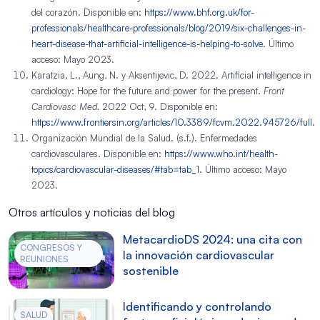
del corazón. Disponible en:
https://www.bhf.org.uk/for-
professionals/healthcare-professionals/blog/2019/six-challenges-in-
heart-disease-that-artificial-intelligence-is-helping-to-solve
. Último
acceso: Mayo 2023.
Karatzia, L., Aung, N. y Aksentijevic, D. 2022. Artificial intelligence in
cardiology: Hope for the future and power for the present.
Front
Cardiovasc Med.
2022 Oct, 9. Disponible en:
https://www.frontiersin.org/articles/10.3389/fcvm.2022.945726/full
.
Organización Mundial de la Salud. (s.f.). Enfermedades
cardiovasculares. Disponible en:
https://www.who.int/health-
topics/cardiovascular-diseases/#tab=tab_1
. Último acceso: Mayo
2023.
Otros artículos y noticias del blog
MetacardioDS 2024: una cita con
CONGRESOS Y
la innovación cardiovascular
REUNIONES
sostenible
Identificando y controlando
SALUD