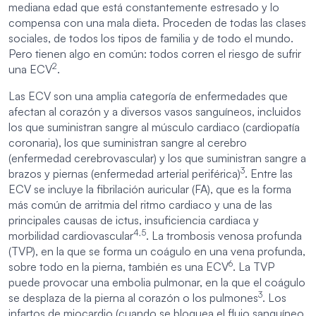
mediana edad que está constantemente estresado y lo
compensa con una mala dieta. Proceden de todas las clases
sociales, de todos los tipos de familia y de todo el mundo.
Pero tienen algo en común: todos corren el riesgo de sufrir
2
una ECV
.
Las ECV son una amplia categoría de enfermedades que
afectan al corazón y a diversos vasos sanguíneos, incluidos
los que suministran sangre al músculo cardiaco (cardiopatía
coronaria), los que suministran sangre al cerebro
(enfermedad cerebrovascular) y los que suministran sangre a
3
brazos y piernas (enfermedad arterial periférica)
. Entre las
ECV se incluye la fibrilación auricular (FA), que es la forma
más común de arritmia del ritmo cardiaco y una de las
principales causas de ictus, insuficiencia cardiaca y
4,5
morbilidad cardiovascular
. La trombosis venosa profunda
(TVP), en la que se forma un coágulo en una vena profunda,
6
sobre todo en la pierna, también es una ECV
. La TVP
puede provocar una embolia pulmonar, en la que el coágulo
3
se desplaza de la pierna al corazón o los pulmones
. Los
infartos de miocardio (cuando se bloquea el flujo sanguíneo