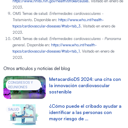
https://www.nhlbi.nih.gov/health/stroke/causes
. Visitado en enero de
2023.
OMS Temas de salud:
Enfermedades cardiovasculares -
Tratamiento
. Disponible en:
https://www.who.int/health-
topics/cardiovascular-diseases/#tab=tab_3
. Visitado en enero de
2023.
OMS Temas de salud:
Enfermedades cardiovasculares - Panorama
general
. Disponible en:
https://www.who.int/health-
topics/cardiovascular-diseases/#tab=tab_1
. Visitado en enero de
2023.
Otros artículos y noticias del blog
MetacardioDS 2024: una cita con
CONGRESOS Y
la innovación cardiovascular
REUNIONES
sostenible
¿Cómo puede el cribado ayudar a
SALUD
identificar a las personas con
mayor riesgo de ...