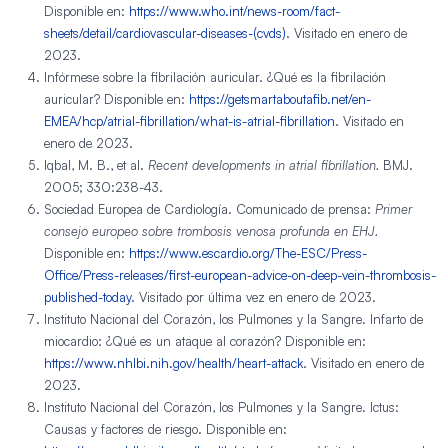
Disponible en:
https://www.who.int/news-room/fact-
sheets/detail/cardiovascular-diseases-(cvds)
. Visitado en enero de
2023.
Infórmese sobre la fibrilación auricular. ¿Qué es la fibrilación
auricular? Disponible en:
https://getsmartaboutafib.net/en-
EMEA/hcp/atrial-fibrillation/what-is-atrial-fibrillation
. Visitado en
enero de 2023.
Iqbal, M. B., et al.
Recent developments in atrial fibrillation.
BMJ.
2005; 330:238-43.
Sociedad Europea de Cardiología. Comunicado de prensa:
Primer
consejo europeo sobre trombosis venosa profunda en EHJ.
Disponible en:
https://www.escardio.org/The-ESC/Press-
Office/Press-releases/first-european-advice-on-deep-vein-thrombosis-
published-today
. Visitado por última vez en enero de 2023.
Instituto Nacional del Corazón, los Pulmones y la Sangre. Infarto de
miocardio: ¿Qué es un ataque al corazón? Disponible en:
https://www.nhlbi.nih.gov/health/heart-attack
. Visitado en enero de
2023.
Instituto Nacional del Corazón, los Pulmones y la Sangre. Ictus:
Causas y factores de riesgo. Disponible en: