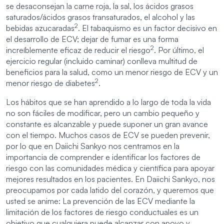
se desaconsejan la carne roja, la sal, los ácidos grasos
saturados/ácidos grasos transaturados, el alcohol y las
2
bebidas azucaradas
. El tabaquismo es un factor decisivo en
el desarrollo de ECV; dejar de fumar es una forma
2
increíblemente eficaz de reducir el riesgo
. Por último, el
ejercicio regular (incluido caminar) conlleva multitud de
beneficios para la salud, como un menor riesgo de ECV y un
2
menor riesgo de diabetes
.
Los hábitos que se han aprendido a lo largo de toda la vida
no son fáciles de modificar, pero un cambio pequeño y
constante es alcanzable y puede suponer un gran avance
con el tiempo. Muchos casos de ECV se pueden prevenir,
por lo que en Daiichi Sankyo nos centramos en la
importancia de comprender e identificar los factores de
riesgo con las comunidades médica y científica para apoyar
mejores resultados en los pacientes. En Daiichi Sankyo, nos
preocupamos por cada latido del corazón, y queremos que
usted se anime: La prevención de las ECV mediante la
limitación de los factores de riesgo conductuales es un
objetivo que cualquiera puede alcanzar con apoyo y